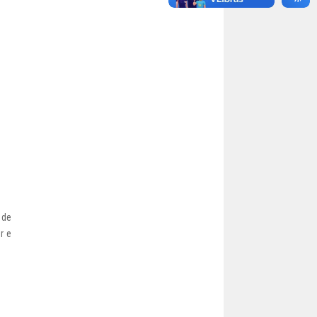
 de
r e