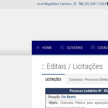
José Magalhães Carneiro, 33 -
Tel:
(35) 3451-1200
|
HOME
GOVERNO
CIDAD
:: Editais / Licitações
LICITAÇÕES
Concurso - Processo Seleti
Processo Licitatório Nº.: 8
:: Situação:
Em Aberto
:: Objeto:
Chamada Pública para aquisição 