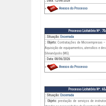
:: Data: 12/06/2026
»
Anexos do Processo
Processo Licitatório Nº.: 7
:: Situação:
Encerrada
:: Objeto:
Contratações de Microempresas – 
Aquisição de equipamentos, utensílios e des
Silvianópolis (MG).
:: Data: 08/06/2026
»
Anexos do Processo
Processo Licitatório Nº.: 6
:: Situação:
Encerrada
:: Objeto:
prestação de serviços de instrut